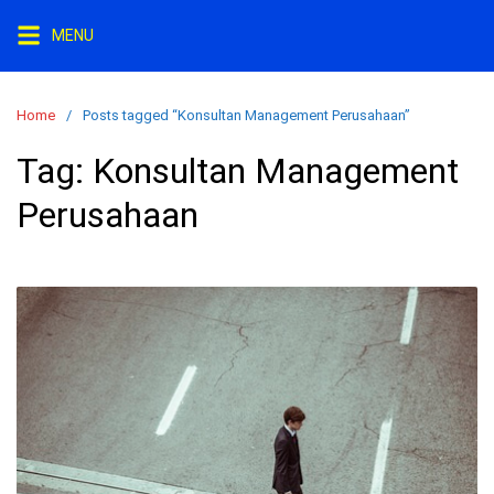
Skip
MENU
to
content
Home
Posts tagged “Konsultan Management Perusahaan”
Tag:
Konsultan Management
Perusahaan