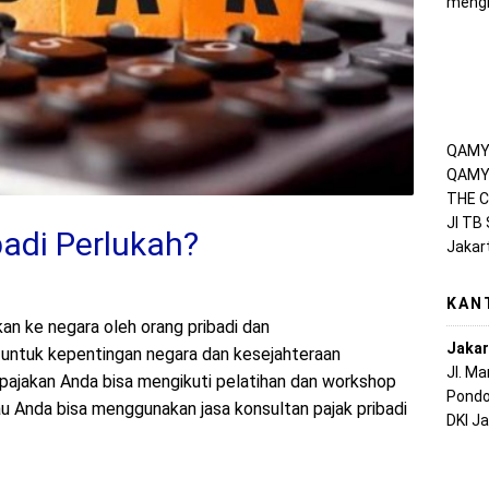
mengh
QAMY 
QAMY 
THE C
Jl TB
badi Perlukah?
Jakar
KAN
an ke negara oleh orang pribadi dan
Jakar
untuk kepentingan negara dan kesejahteraan
Jl. M
pajakan Anda bisa mengikuti pelatihan dan workshop
Pondo
au Anda bisa menggunakan jasa konsultan pajak pribadi
DKI J