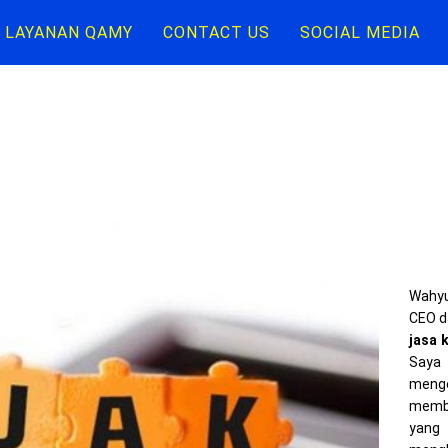
LAYANAN QAMY
CONTACT US
SOCIAL MEDIA
Wahyu
CEO d
jasa 
Saya 
meng
memba
yang 