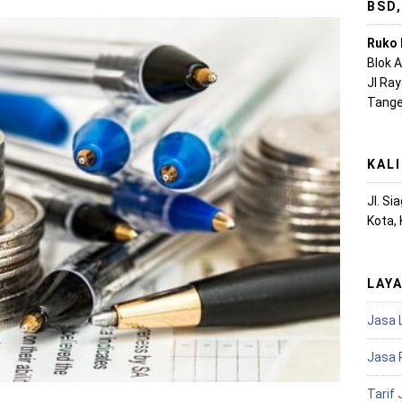
BSD
Ruko 
Blok 
Jl Ra
Tange
KAL
Jl. S
Kota,
LAY
Jasa 
Jasa 
Tarif