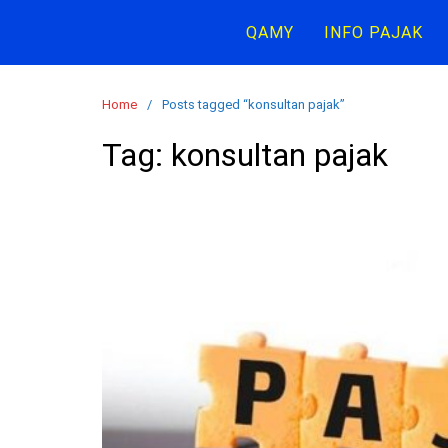
Skip
QAMY
INFO PAJAK
to
content
Home
Posts tagged “konsultan pajak”
Tag:
konsultan pajak