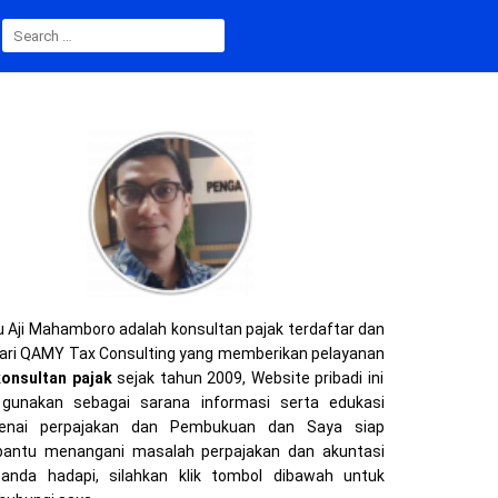
S
E
A
R
C
H
F
O
R
:
 Aji Mahamboro adalah konsultan pajak terdaftar dan
ari QAMY Tax Consulting yang memberikan pelayanan
konsultan pajak
sejak tahun 2009, Website pribadi ini
gunakan sebagai sarana informasi serta edukasi
enai perpajakan dan Pembukuan dan Saya siap
ntu menangani masalah perpajakan dan akuntasi
anda hadapi, silahkan klik tombol dibawah untuk