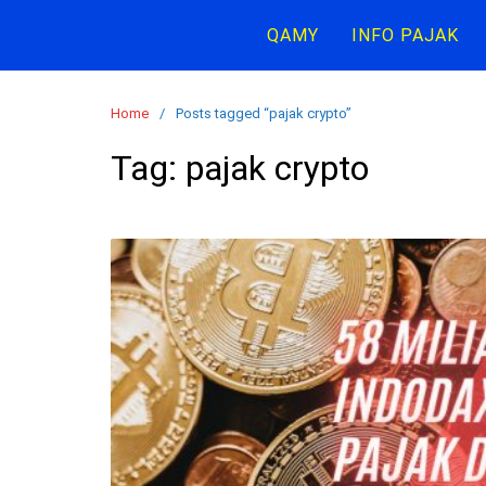
S
QAMY
INFO PAJAK
k
i
p
Home
Posts tagged “pajak crypto”
t
o
Tag:
pajak crypto
c
o
n
t
e
n
t