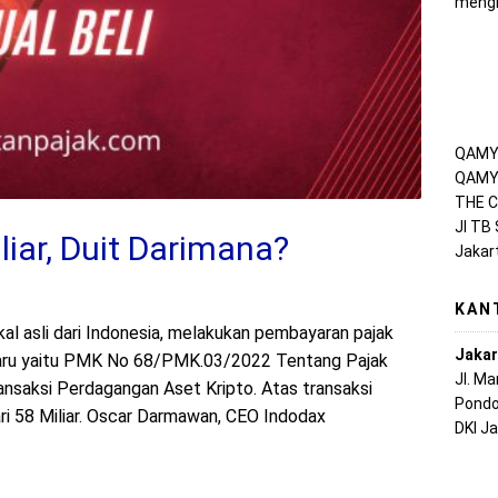
mengh
QAMY 
QAMY 
THE C
Jl TB
liar, Duit Darimana?
Jakar
KAN
kal asli dari Indonesia, melakukan pembayaran pajak
Jakar
baru yaitu PMK No 68/PMK.03/2022 Tentang Pajak
Jl. M
ansaksi Perdagangan Aset Kripto. Atas transaksi
Pondo
ari 58 Miliar. Oscar Darmawan, CEO Indodax
DKI J