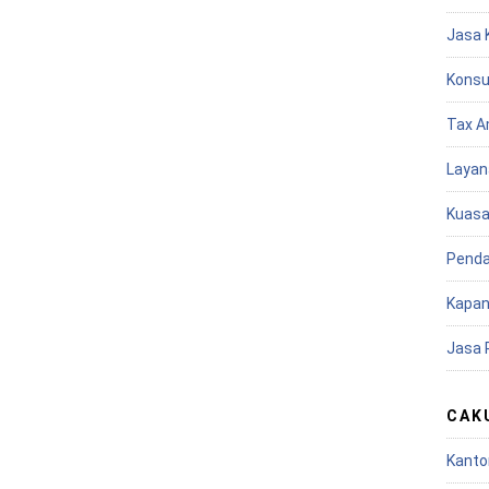
Jasa 
Konsu
Tax A
Layan
Kuasa
Penda
Kapan
Jasa 
CAK
Kanto