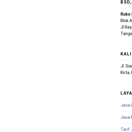
BSD
Ruko 
Blok 
Jl Ra
Tange
KAL
Jl. S
Kota,
LAY
Jasa 
Jasa 
Tarif