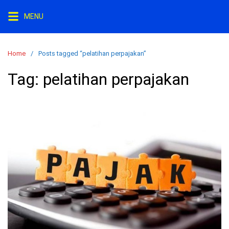
Skip
MENU
to
content
Home
Posts tagged “pelatihan perpajakan”
Tag:
pelatihan perpajakan