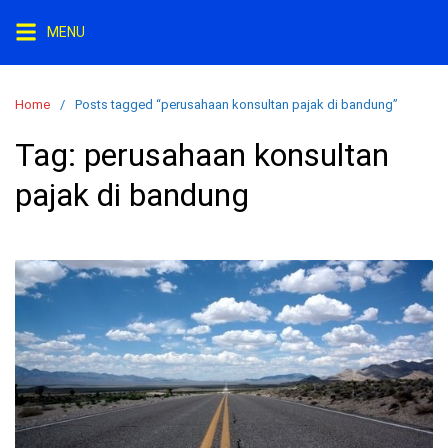
S
MENU
k
i
p
Home
Posts tagged “perusahaan konsultan pajak di bandung”
t
o
Tag:
perusahaan konsultan
c
pajak di bandung
o
n
t
e
n
t