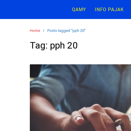
Skip
QAMY
INFO PAJAK
to
content
Home
Posts tagged “pph 20”
Tag:
pph 20