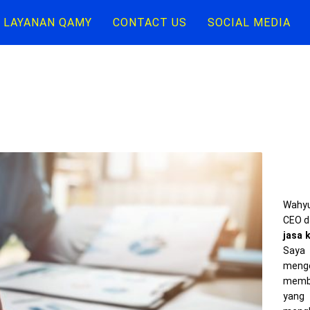
LAYANAN QAMY
CONTACT US
SOCIAL MEDIA
Wahyu
CEO d
jasa 
Saya 
meng
memba
yang 