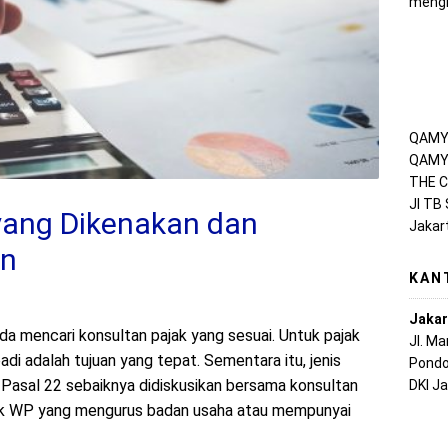
mengh
QAMY 
QAMY 
THE C
Jl TB
yang Dikenakan dan
Jakar
an
KAN
Jakar
a mencari konsultan pajak yang sesuai. Untuk pajak
Jl. M
badi adalah tujuan yang tepat. Sementara itu, jenis
Pondo
 Pasal 22 sebaiknya didiskusikan bersama konsultan
DKI J
uk WP yang mengurus badan usaha atau mempunyai