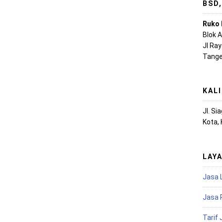
BSD
Ruko 
Blok 
Jl Ra
Tange
KAL
Jl. S
Kota,
LAY
Jasa 
Jasa 
Tarif