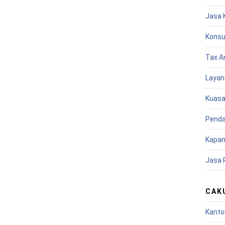
Jasa 
Konsu
Tax A
Layan
Kuasa
Penda
Kapan
Jasa 
CAK
Kanto