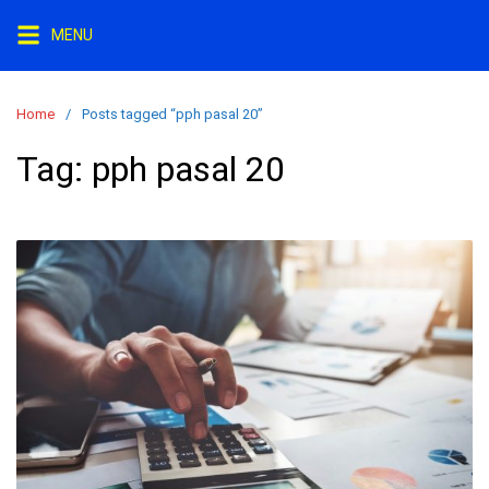
Skip
MENU
to
content
Home
Posts tagged “pph pasal 20”
Tag:
pph pasal 20