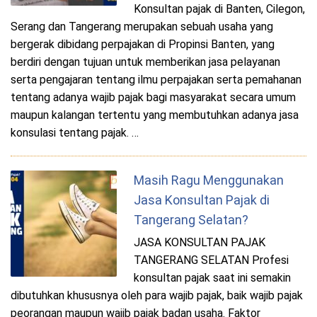
Konsultan pajak di Banten, Cilegon,
Serang dan Tangerang merupakan sebuah usaha yang
bergerak dibidang perpajakan di Propinsi Banten, yang
berdiri dengan tujuan untuk memberikan jasa pelayanan
serta pengajaran tentang ilmu perpajakan serta pemahanan
tentang adanya wajib pajak bagi masyarakat secara umum
maupun kalangan tertentu yang membutuhkan adanya jasa
konsulasi tentang pajak. …
Masih Ragu Menggunakan
Jasa Konsultan Pajak di
Tangerang Selatan?
JASA KONSULTAN PAJAK
TANGERANG SELATAN Profesi
konsultan pajak saat ini semakin
dibutuhkan khususnya oleh para wajib pajak, baik wajib pajak
peorangan maupun wajib pajak badan usaha. Faktor