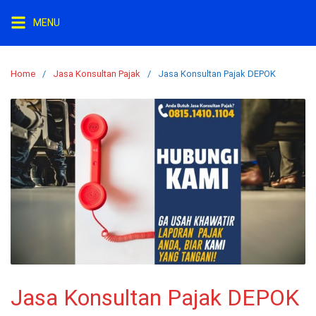
Skip
MENU
to
content
Home
Jasa Konsultan Pajak
Jasa Konsultan Pajak DEPOK
Jasa Konsultan Pajak DEPOK