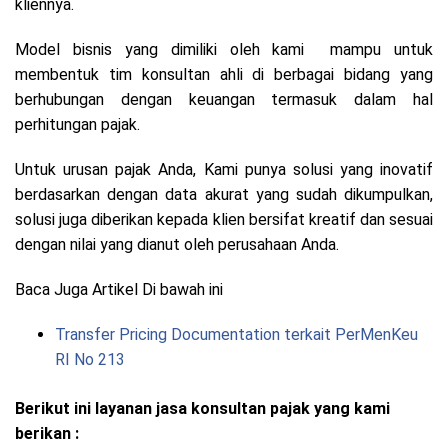
kliennya.
Model bisnis yang dimiliki oleh kami mampu untuk
membentuk tim konsultan ahli di berbagai bidang yang
berhubungan dengan keuangan termasuk dalam hal
perhitungan pajak.
Untuk urusan pajak Anda, Kami punya solusi yang inovatif
berdasarkan dengan data akurat yang sudah dikumpulkan,
solusi juga diberikan kepada klien bersifat kreatif dan sesuai
dengan nilai yang dianut oleh perusahaan Anda.
Baca Juga Artikel Di bawah ini
Transfer Pricing Documentation terkait PerMenKeu
RI No 213
Berikut ini layanan jasa konsultan pajak yang kami
berikan :