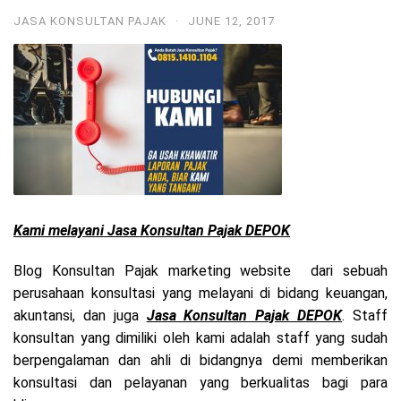
JASA KONSULTAN PAJAK
·
JUNE 12, 2017
Kami melayani Jasa Konsultan Pajak DEPOK
Blog Konsultan Pajak marketing website dari sebuah
perusahaan konsultasi yang melayani di bidang keuangan,
akuntansi, dan juga
Jasa Konsultan Pajak DEPOK
. Staff
konsultan yang dimiliki oleh kami adalah staff yang sudah
berpengalaman dan ahli di bidangnya demi memberikan
konsultasi dan pelayanan yang berkualitas bagi para