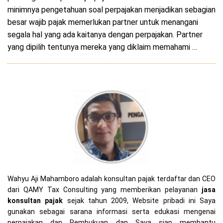
minimnya pengetahuan soal perpajakan menjadikan sebagian
besar wajib pajak memerlukan partner untuk menangani
segala hal yang ada kaitanya dengan perpajakan. Partner
yang dipilih tentunya mereka yang diklaim memahami …
Wahyu Aji Mahamboro adalah konsultan pajak terdaftar dan CEO
dari QAMY Tax Consulting yang memberikan pelayanan
jasa
konsultan pajak
sejak tahun 2009, Website pribadi ini Saya
gunakan sebagai sarana informasi serta edukasi mengenai
perpajakan dan Pembukuan dan Saya siap membantu