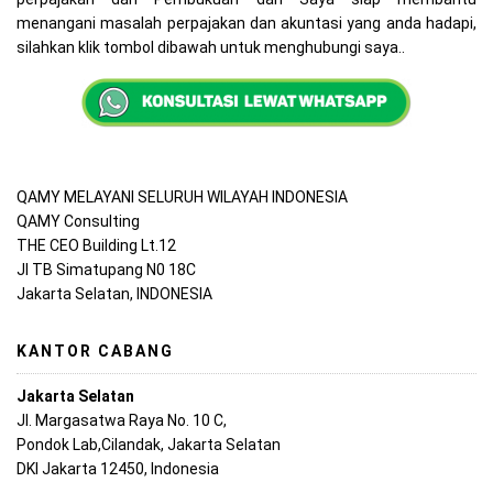
menangani masalah perpajakan dan akuntasi yang anda hadapi,
silahkan klik tombol dibawah untuk menghubungi saya..
QAMY MELAYANI SELURUH WILAYAH INDONESIA
QAMY Consulting
THE CEO Building Lt.12
Jl TB Simatupang N0 18C
Jakarta Selatan, INDONESIA
KANTOR CABANG
Jakarta Selatan
Jl. Margasatwa Raya No. 10 C,
Pondok Lab,Cilandak, Jakarta Selatan
DKI Jakarta 12450, Indonesia