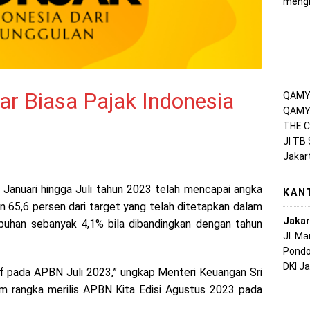
mengh
ar Biasa Pajak Indonesia
QAMY 
QAMY 
THE C
Jl TB
Jakar
Januari hingga Juli tahun 2023 telah mencapai angka
KAN
an 65,6 persen dari target yang telah ditetapkan dalam
Jakar
buhan sebanyak 4,1% bila dibandingkan dengan tahun
Jl. M
Pondo
DKI J
if pada APBN Juli 2023,” ungkap Menteri Keuangan Sri
am rangka merilis APBN Kita Edisi Agustus 2023 pada