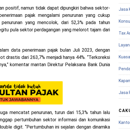
 positif, namun tidak dapat dipungkiri bahwa sektor-
Jasa 
 penerimaan pajak mengalami penurunan yang cukup
Konsu
mi penurunan yang mencolok, dari 52,3% pada tahun
egitu pula sektor perdagangan yang melorot tajam dari
Tax A
Layan
lam data penerimaan pajak bulan Juli 2023, dengan
Kuasa
ot drastis dari 263,7% menjadi hanya 44%. “Terkoreksi
nya,” komentar mantan Direktur Pelaksana Bank Dunia
Penda
Kapan
Jasa 
CAK
juga mencatat penurunan, turun dari 15,3% tahun lalu
anggap pertumbuhan sektor informasi dan komunikasi
Kanto
ouble digit. “Pertumbuhan ini sejalan dengan dinamika