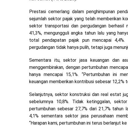
Prestasi cemerlang dalam penghimpunan pendap
sejumlah sektor pajak yang telah memberikan kont
sektor transportasi dan pergudangan berhasi
41,3%, mengungguli angka tahun lalu yang hanya
total pendapatan pajak pun mencapai 4,4%. S
pergudangan tidak hanya pulih, tetapi juga menun
Sementara itu, sektor jasa keuangan dan asu
menggembirakan, dengan pertumbuhan mencapai
hanya mencapai 15,1%. “Pertumbuhan ini mem
keuangan memberikan kontribusi sebesar 12,2% te
Selanjutnya, sektor konstruksi dan real estat ju
sebelumnya 10,8%. Tidak ketinggalan, sektor
pertumbuhan sebesar 27,7% dari 21,7% tahun la
4,1% sementara sektor jasa perusahaan member
“Harapan kami, pertumbuhan ini terus berlanjut ke 