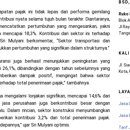
BSD
atan pajak ini tidak lepas dari performa gemilang
Ruko 
ribusi nyata selama tujuh bulan terakhir. Diantaranya,
Blok 
l mencatatkan pertumbuhan yang mengesankan, yakni
Jl Ra
Tange
 mencapai 18,3%. Kontribusi dari sektor ini terhadap
ri Mulyani berkomentar, “Sektor transportasi dan
jukkan pertumbuhan yang signifikan dalam strukturnya.”
KAL
ransi juga berhasil menunjukkan peningkatan yang
Jl. S
 26,1%, dibandingkan dengan tahun sebelumnya yang
Kota,
berikan dampak positif, mengingat bahwa sektor
rhadap total penerimaan pajak,” tambahnya.
LAY
ga mengalami lonjakan signifikan, mencapai 14,6% dari
 jasa perusahaan juga berkontribusi besar dengan
Jasa 
lu. Dalam rincian, sektor konstruksi menyumbangkan
Jasa 
ikan kontribusi 3,2% dari total penerimaan pajak.
depannya,” ujar Sri Mulyani optimis.
Tarif