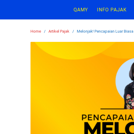
Skip
QAMY
INFO PAJAK
to
content
Home
Artikel Pajak
Melonjak! Pencapaian Luar Biasa