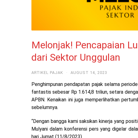
Melonjak! Pencapaian Lu
dari Sektor Unggulan
ARTIKEL PAJAK
·
AUGUST 14, 2023
Penghimpunan pendapatan pajak selama periode 
fantastis sebesar Rp 1.614,8 triliun, setara deng
APBN. Kenaikan ini juga memperlihatkan pertum
sebelumnya.
“Dengan bangga kami saksikan kinerja yang posit
Mulyani dalam konferensi pers yang digelar dal
hari Jumat (11/8/2023).