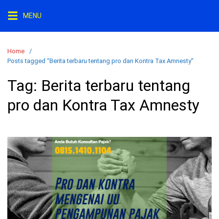
Skip
MENU
to
content
Home
Posts tagged “Berita terbaru tentang pro dan Kontra Tax Amnesty”
Tag:
Berita terbaru tentang
pro dan Kontra Tax Amnesty