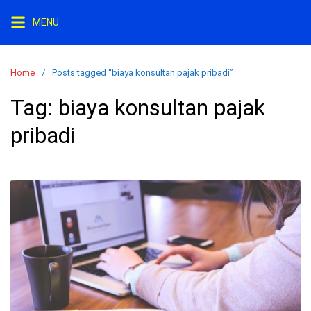
S
MENU
k
i
p
Home
Posts tagged “biaya konsultan pajak pribadi”
t
o
Tag:
biaya konsultan pajak
c
pribadi
o
n
t
e
n
t