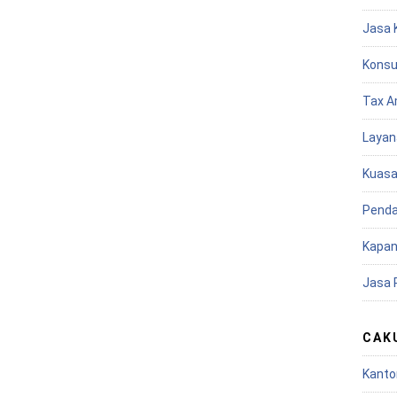
Jasa 
Konsu
Tax A
Layan
Kuasa
Penda
Kapan
Jasa 
CAK
Kanto