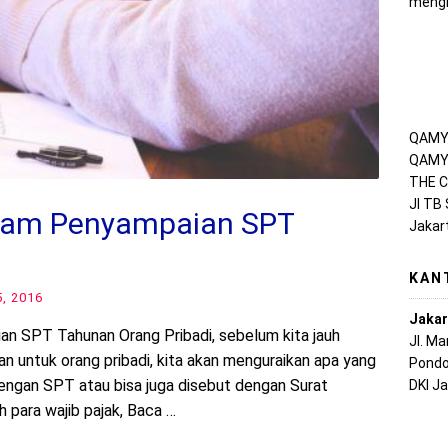
mengh
QAMY 
QAMY 
THE C
Jl TB
lam Penyampaian SPT
Jakar
KAN
, 2016
Jakar
an SPT Tahunan Orang Pribadi, sebelum kita jauh
Jl. M
 untuk orang pribadi, kita akan menguraikan apa yang
Pondo
engan SPT atau bisa juga disebut dengan Surat
DKI J
h para wajib pajak, Baca …