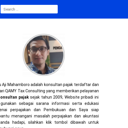
S
E
A
R
C
H
F
O
R
:
 Aji Mahamboro adalah konsultan pajak terdaftar dan
ari QAMY Tax Consulting yang memberikan pelayanan
konsultan pajak
sejak tahun 2009, Website pribadi ini
gunakan sebagai sarana informasi serta edukasi
enai perpajakan dan Pembukuan dan Saya siap
ntu menangani masalah perpajakan dan akuntasi
anda hadapi, silahkan klik tombol dibawah untuk