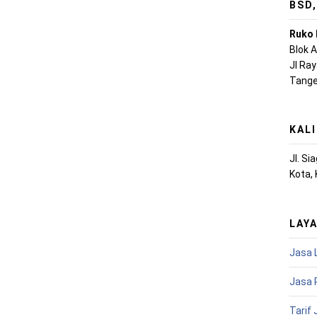
BSD
Ruko 
Blok 
Jl Ra
Tange
KAL
Jl. S
Kota,
LAY
Jasa 
Jasa 
Tarif