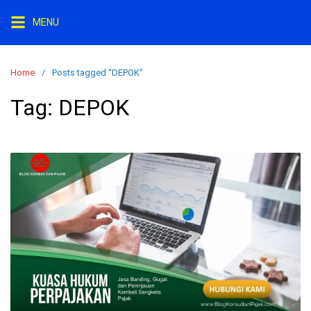
Skip
MENU
to
content
Home
Posts tagged “DEPOK”
Tag:
DEPOK