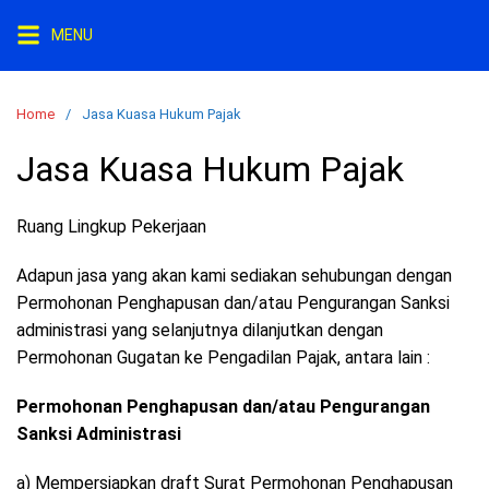
S
MENU
k
i
p
Home
Jasa Kuasa Hukum Pajak
t
o
Jasa Kuasa Hukum Pajak
c
o
Ruang Lingkup Pekerjaan
n
t
Adapun jasa yang akan kami sediakan sehubungan dengan
e
Permohonan Penghapusan dan/atau Pengurangan Sanksi
n
administrasi yang selanjutnya dilanjutkan dengan
t
Permohonan Gugatan ke Pengadilan Pajak, antara lain :
Permohonan Penghapusan dan/atau Pengurangan
Sanksi Administrasi
a) Mempersiapkan draft Surat Permohonan Penghapusan