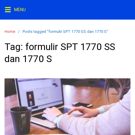
S
MENU
k
i
p
Home
Posts tagged “formulir SPT 1770 SS dan 1770 S”
t
o
Tag:
formulir SPT 1770 SS
c
dan 1770 S
o
n
t
e
n
t