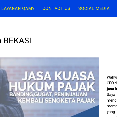
LAYANAN QAMY
CONTACT US
SOCIAL MEDIA
n BEKASI
Wahyu
CEO d
jasa 
Saya 
meng
memba
yang 