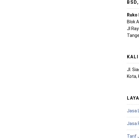
BSD
Ruko 
Blok 
Jl Ra
Tange
KAL
Jl. S
Kota,
LAY
Jasa 
Jasa 
Tarif