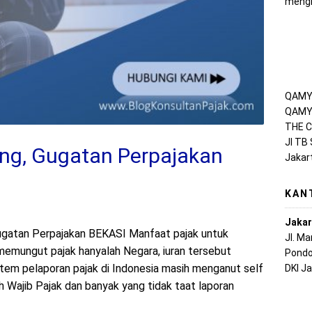
mengh
QAMY 
QAMY 
THE C
Jl TB
ng, Gugatan Perpajakan
Jakar
KAN
Jakar
gatan Perpajakan BEKASI Manfaat pajak untuk
Jl. M
memungut pajak hanyalah Negara, iuran tersebut
Pondo
stem pelaporan pajak di Indonesia masih menganut self
DKI J
 Wajib Pajak dan banyak yang tidak taat laporan