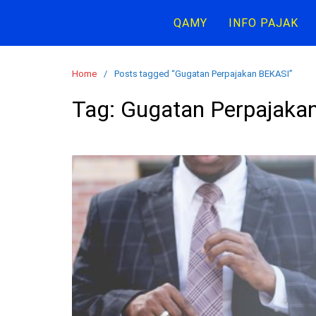
Skip
QAMY
INFO PAJAK
to
content
Home
Posts tagged “Gugatan Perpajakan BEKASI”
Tag:
Gugatan Perpajaka