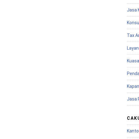
Jasa 
Konsu
Tax A
Layan
Kuasa
Penda
Kapan
Jasa 
CAK
Kanto