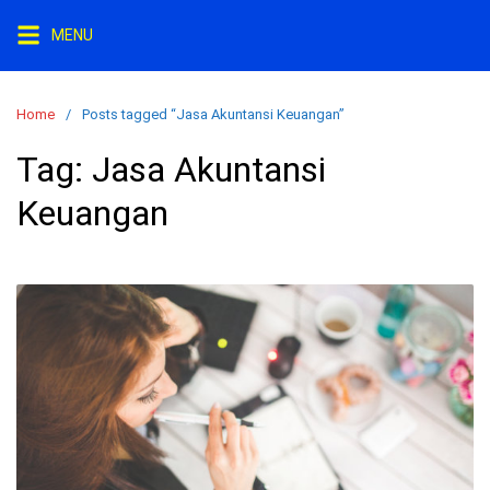
Skip
MENU
to
content
Home
Posts tagged “Jasa Akuntansi Keuangan”
Tag:
Jasa Akuntansi
Keuangan