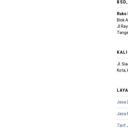
BSD
Ruko 
Blok 
Jl Ra
Tange
KAL
Jl. S
Kota,
LAY
Jasa 
Jasa 
Tarif