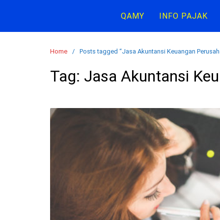
Skip
QAMY
INFO PAJAK
to
content
Home
Posts tagged “Jasa Akuntansi Keuangan Perusah
Tag:
Jasa Akuntansi Ke