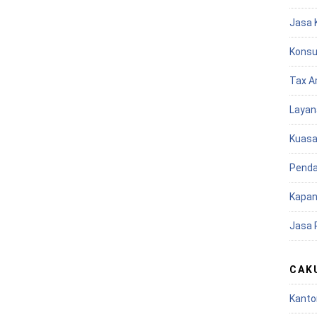
Jasa 
Konsu
Tax A
Layan
Kuasa
Penda
Kapan
Jasa 
CAK
Kanto