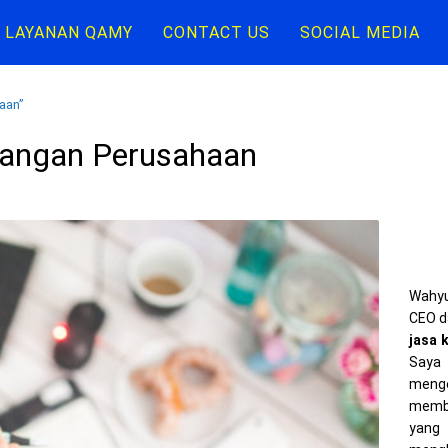
LAYANAN QAMY
CONTACT US
SOCIAL MEDIA
aan”
uangan Perusahaan
Wahyu
CEO d
jasa 
Saya 
meng
memba
yang 