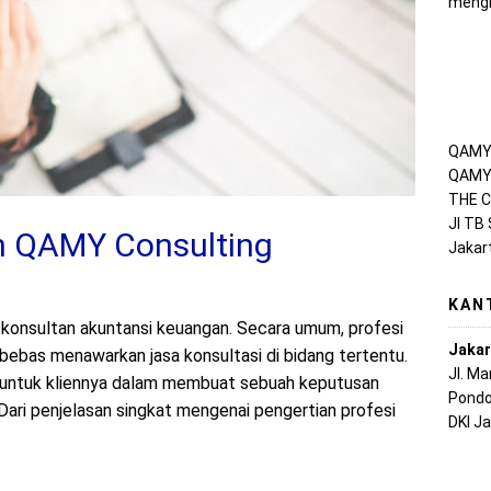
mengh
QAMY 
QAMY 
THE C
Jl TB
n QAMY Consulting
Jakar
KAN
konsultan akuntansi keuangan. Secara umum, profesi
Jakar
bebas menawarkan jasa konsultasi di bidang tertentu.
Jl. M
r untuk kliennya dalam membuat sebuah keputusan
Pondo
 Dari penjelasan singkat mengenai pengertian profesi
DKI J