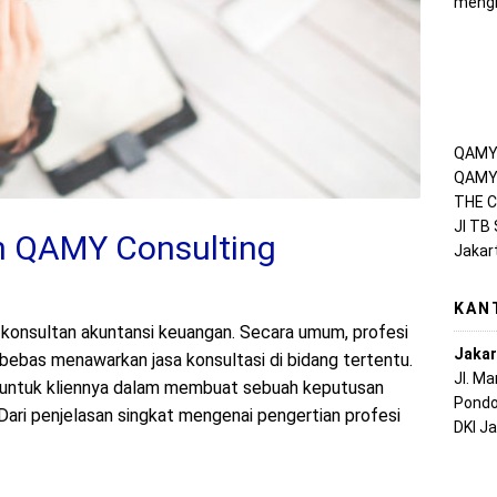
mengh
QAMY 
QAMY 
THE C
Jl TB
n QAMY Consulting
Jakar
KAN
konsultan akuntansi keuangan. Secara umum, profesi
Jakar
bebas menawarkan jasa konsultasi di bidang tertentu.
Jl. M
r untuk kliennya dalam membuat sebuah keputusan
Pondo
 Dari penjelasan singkat mengenai pengertian profesi
DKI J