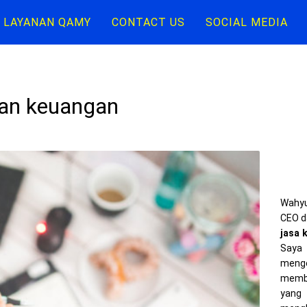
LAYANAN QAMY
CONTACT US
SOCIAL MEDIA
ran keuangan
Wahyu
CEO d
jasa 
Saya 
meng
memba
yang 