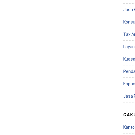
Jasa 
Konsu
Tax A
Layan
Kuasa
Penda
Kapan
Jasa 
CAK
Kanto