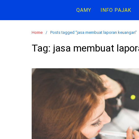
Skip
QAMY
INFO PAJAK
to
content
Home
Posts tagged “jasa membuat laporan keuangan”
Tag:
jasa membuat lapo