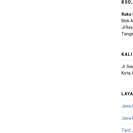
BSD
Ruko 
Blok 
Jl Ra
Tange
KAL
Jl. S
Kota,
LAY
Jasa 
Jasa 
Tarif