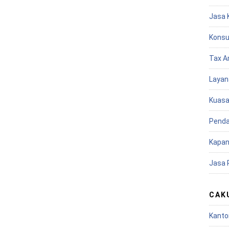
Jasa 
Konsu
Tax A
Layan
Kuasa
Penda
Kapan
Jasa 
CAK
Kanto