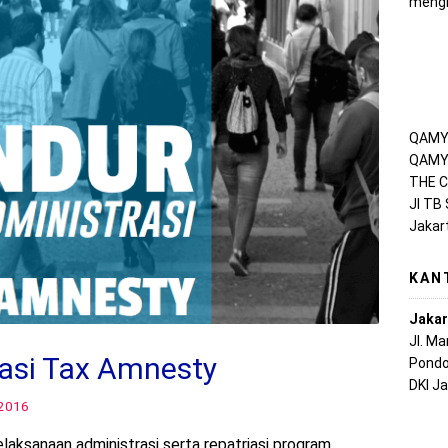
mengh
QAMY 
QAMY 
THE C
Jl TB
Jakar
KAN
Jakar
Jl. M
rasi Tax Amnesty
Pondo
DKI J
2016
ksanaan administrasi serta repatriasi program