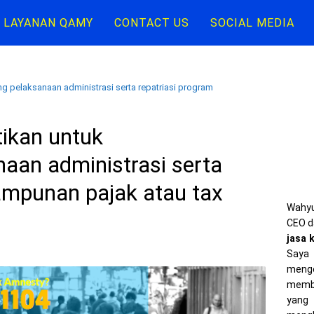
LAYANAN QAMY
CONTACT US
SOCIAL MEDIA
 pelaksanaan administrasi serta repatriasi program
ikan untuk
aan administrasi serta
ampunan pajak atau tax
Wahyu
CEO d
jasa 
Saya 
meng
memba
yang 