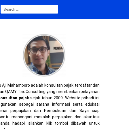
S
E
A
R
C
H
F
O
R
:
 Aji Mahamboro adalah konsultan pajak terdaftar dan
ari QAMY Tax Consulting yang memberikan pelayanan
konsultan pajak
sejak tahun 2009, Website pribadi ini
gunakan sebagai sarana informasi serta edukasi
enai perpajakan dan Pembukuan dan Saya siap
ntu menangani masalah perpajakan dan akuntasi
anda hadapi, silahkan klik tombol dibawah untuk