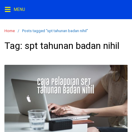
S
MENU
k
i
p
Home
Posts tagged “spt tahunan badan nihil”
t
o
Tag:
spt tahunan badan nihil
c
o
n
t
e
n
t