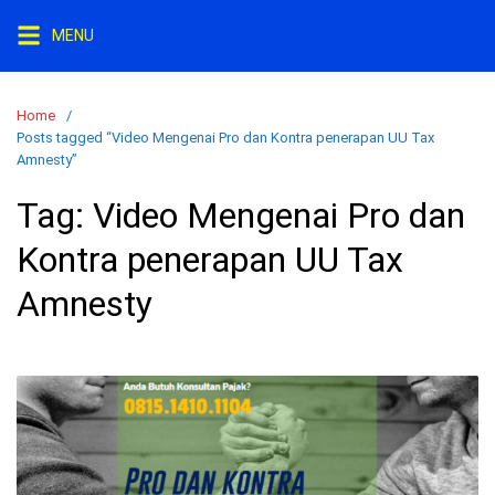
Skip
MENU
to
content
Home
Posts tagged “Video Mengenai Pro dan Kontra penerapan UU Tax
Amnesty”
Tag:
Video Mengenai Pro dan
Kontra penerapan UU Tax
Amnesty