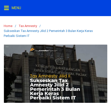
Skip
MENU
to
content
Home
Tax Amnesty
Sukseskan Tax Amnesty Jilid 2 Pemerintah 3 Bulan Kerja Keras
Perbaiki Sistem IT