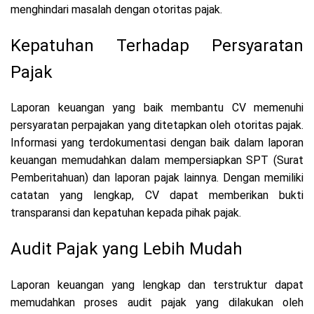
menghindari masalah dengan otoritas pajak.
Kepatuhan Terhadap Persyaratan
Pajak
Laporan keuangan yang baik membantu CV memenuhi
persyaratan perpajakan yang ditetapkan oleh otoritas pajak.
Informasi yang terdokumentasi dengan baik dalam laporan
keuangan memudahkan dalam mempersiapkan SPT (Surat
Pemberitahuan) dan laporan pajak lainnya. Dengan memiliki
catatan yang lengkap, CV dapat memberikan bukti
transparansi dan kepatuhan kepada pihak pajak.
Audit Pajak yang Lebih Mudah
Laporan keuangan yang lengkap dan terstruktur dapat
memudahkan proses audit pajak yang dilakukan oleh