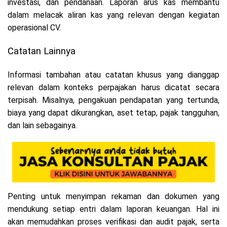
investasi, dan pendanaan. Laporan arus kas membantu
dalam melacak aliran kas yang relevan dengan kegiatan
operasional CV.
Catatan Lainnya
Informasi tambahan atau catatan khusus yang dianggap
relevan dalam konteks perpajakan harus dicatat secara
terpisah. Misalnya, pengakuan pendapatan yang tertunda,
biaya yang dapat dikurangkan, aset tetap, pajak tangguhan,
dan lain sebagainya.
Penting untuk menyimpan rekaman dan dokumen yang
mendukung setiap entri dalam laporan keuangan. Hal ini
akan memudahkan proses verifikasi dan audit pajak, serta