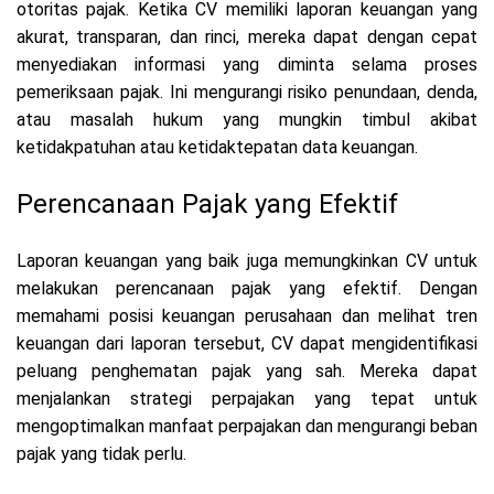
otoritas pajak. Ketika CV memiliki laporan keuangan yang
akurat, transparan, dan rinci, mereka dapat dengan cepat
menyediakan informasi yang diminta selama proses
pemeriksaan pajak. Ini mengurangi risiko penundaan, denda,
atau masalah hukum yang mungkin timbul akibat
ketidakpatuhan atau ketidaktepatan data keuangan.
Perencanaan Pajak yang Efektif
Laporan keuangan yang baik juga memungkinkan CV untuk
melakukan perencanaan pajak yang efektif. Dengan
memahami posisi keuangan perusahaan dan melihat tren
keuangan dari laporan tersebut, CV dapat mengidentifikasi
peluang penghematan pajak yang sah. Mereka dapat
menjalankan strategi perpajakan yang tepat untuk
mengoptimalkan manfaat perpajakan dan mengurangi beban
pajak yang tidak perlu.