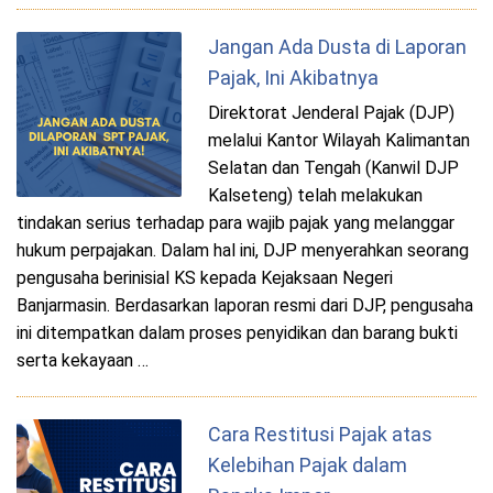
Jangan Ada Dusta di Laporan
Pajak, Ini Akibatnya
Direktorat Jenderal Pajak (DJP)
melalui Kantor Wilayah Kalimantan
Selatan dan Tengah (Kanwil DJP
Kalseteng) telah melakukan
tindakan serius terhadap para wajib pajak yang melanggar
hukum perpajakan. Dalam hal ini, DJP menyerahkan seorang
pengusaha berinisial KS kepada Kejaksaan Negeri
Banjarmasin. Berdasarkan laporan resmi dari DJP, pengusaha
ini ditempatkan dalam proses penyidikan dan barang bukti
serta kekayaan …
Cara Restitusi Pajak atas
Kelebihan Pajak dalam