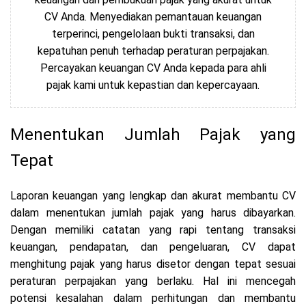
CV Anda. Menyediakan pemantauan keuangan
terperinci, pengelolaan bukti transaksi, dan
kepatuhan penuh terhadap peraturan perpajakan.
Percayakan keuangan CV Anda kepada para ahli
pajak kami untuk kepastian dan kepercayaan.
Menentukan Jumlah Pajak yang
Tepat
Laporan keuangan yang lengkap dan akurat membantu CV
dalam menentukan jumlah pajak yang harus dibayarkan.
Dengan memiliki catatan yang rapi tentang transaksi
keuangan, pendapatan, dan pengeluaran, CV dapat
menghitung pajak yang harus disetor dengan tepat sesuai
peraturan perpajakan yang berlaku. Hal ini mencegah
potensi kesalahan dalam perhitungan dan membantu