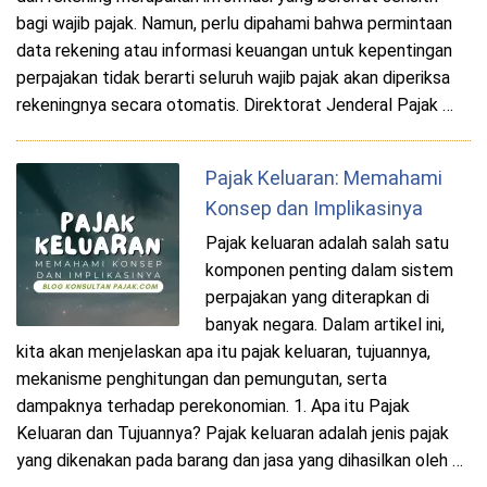
bagi wajib pajak. Namun, perlu dipahami bahwa permintaan
data rekening atau informasi keuangan untuk kepentingan
perpajakan tidak berarti seluruh wajib pajak akan diperiksa
rekeningnya secara otomatis. Direktorat Jenderal Pajak …
Pajak Keluaran: Memahami
Konsep dan Implikasinya
Pajak keluaran adalah salah satu
komponen penting dalam sistem
perpajakan yang diterapkan di
banyak negara. Dalam artikel ini,
kita akan menjelaskan apa itu pajak keluaran, tujuannya,
mekanisme penghitungan dan pemungutan, serta
dampaknya terhadap perekonomian. 1. Apa itu Pajak
Keluaran dan Tujuannya? Pajak keluaran adalah jenis pajak
yang dikenakan pada barang dan jasa yang dihasilkan oleh …