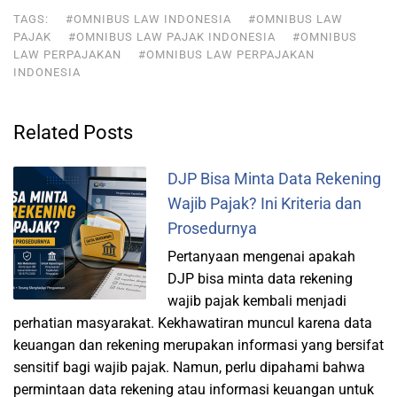
TAGS:
#OMNIBUS LAW INDONESIA
#OMNIBUS LAW
PAJAK
#OMNIBUS LAW PAJAK INDONESIA
#OMNIBUS
LAW PERPAJAKAN
#OMNIBUS LAW PERPAJAKAN
INDONESIA
Related Posts
DJP Bisa Minta Data Rekening
Wajib Pajak? Ini Kriteria dan
Prosedurnya
Pertanyaan mengenai apakah
DJP bisa minta data rekening
wajib pajak kembali menjadi
perhatian masyarakat. Kekhawatiran muncul karena data
keuangan dan rekening merupakan informasi yang bersifat
sensitif bagi wajib pajak. Namun, perlu dipahami bahwa
permintaan data rekening atau informasi keuangan untuk