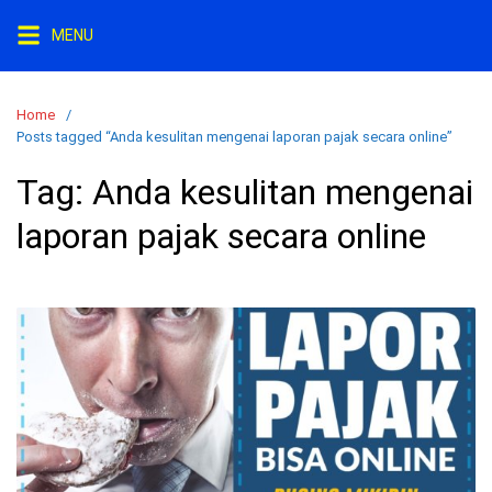
Skip
MENU
to
content
Home
Posts tagged “Anda kesulitan mengenai laporan pajak secara online”
Tag:
Anda kesulitan mengenai
laporan pajak secara online