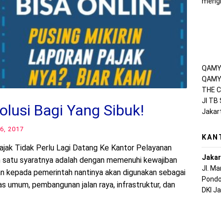
mengh
QAMY 
QAMY 
THE C
Jl TB
olusi Bagi Yang Sibuk!
Jakar
6, 2017
KAN
ajak Tidak Perlu Lagi Datang Ke Kantor Pelayanan
Jakar
h satu syaratnya adalah dengan memenuhi kewajiban
Jl. M
kan kepada pemerintah nantinya akan digunakan sebagai
Pondo
s umum, pembangunan jalan raya, infrastruktur, dan
DKI J