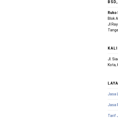
BSD
Ruko 
Blok 
Jl Ra
Tange
KAL
Jl. S
Kota,
LAY
Jasa 
Jasa 
Tarif