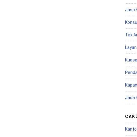
Jasa 
Konsu
Tax A
Layan
Kuasa
Penda
Kapan
Jasa 
CAK
Kanto