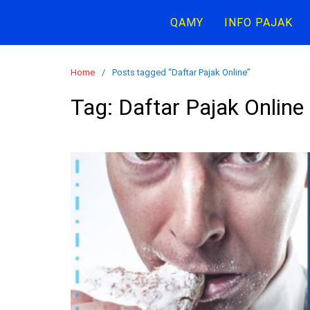
Skip
QAMY
INFO PAJAK
to
content
Home
Posts tagged “Daftar Pajak Online”
Tag:
Daftar Pajak Online