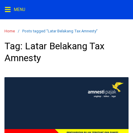
S
MENU
k
i
p
Home
Posts tagged “Latar Belakang Tax Amnesty”
t
o
Tag:
Latar Belakang Tax
c
Amnesty
o
n
t
e
n
t