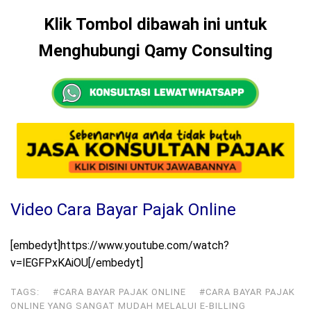
Klik Tombol dibawah ini untuk
Menghubungi Qamy Consulting
Video Cara Bayar Pajak Online
[embedyt]https://www.youtube.com/watch?
v=lEGFPxKAiOU[/embedyt]
TAGS:
#CARA BAYAR PAJAK ONLINE
#CARA BAYAR PAJAK
ONLINE YANG SANGAT MUDAH MELALUI E-BILLING