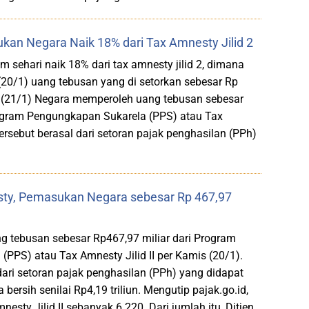
an Negara Naik 18% dari Tax Amnesty Jilid 2
sehari naik 18% dari tax amnesty jilid 2, dimana
(20/1) uang tebusan yang di setorkan sebesar Rp
t (21/1) Negara memperoleh uang tebusan sebesar
rogram Pengungkapan Sukarela (PPS) atau Tax
tersebut berasal dari setoran pajak penghasilan (PPh)
sty, Pemasukan Negara sebesar Rp 467,97
 tebusan sebesar Rp467,97 miliar dari Program
PPS) atau Tax Amnesty Jilid II per Kamis (20/1).
dari setoran pajak penghasilan (PPh) yang didapat
bersih senilai Rp4,19 triliun. Mengutip pajak.go.id,
esty Jilid II sebanyak 6.220. Dari jumlah itu, Ditjen