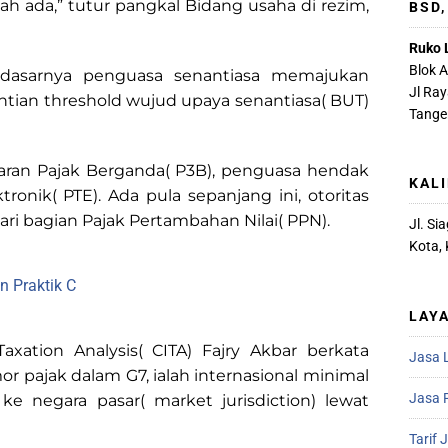
h ada,” tutur pangkal Bidang usaha di rezim,
BSD
Ruko 
Blok 
dasarnya penguasa senantiasa memajukan
Jl Ra
tian threshold wujud upaya senantiasa( BUT)
Tange
daran Pajak Berganda( P3B), penguasa hendak
KAL
onik( PTE). Ada pula sepanjang ini, otoritas
ri bagian Pajak Pertambahan Nilai( PPN).
Jl. S
Kota,
n Praktik C
LAY
xation Analysis( CITA) Fajry Akbar berkata
Jasa 
or pajak dalam G7, ialah internasional minimal
Jasa R
 negara pasar( market jurisdiction) lewat
Tarif 