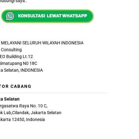
ubungi saya..
 MELAYANI SELURUH WILAYAH INDONESIA
Consulting
EO Building Lt.12
 Simatupang N0 18C
ta Selatan, INDONESIA
TOR CABANG
ta Selatan
argasatwa Raya No. 10 C,
k Lab,Cilandak, Jakarta Selatan
akarta 12450, Indonesia