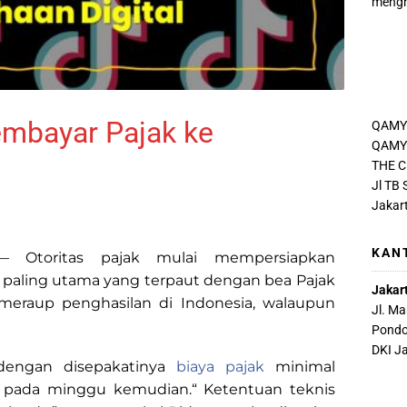
mengh
mbayar Pajak ke
QAMY
QAMY 
THE C
Jl TB
Jakar
KAN
Otoritas pajak mulai mempersiapkan
, paling utama yang terpaut dengan bea Pajak
Jakar
 meraup penghasilan di Indonesia, walaupun
Jl. M
Pondo
DKI J
 dengan disepakatinya
biaya pajak
minimal
7, pada minggu kemudian.“ Ketentuan teknis