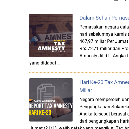
Dalam Sehari Pemasuk
Pemasukan negara dalam 
hari sebelumnya kamis 
467,97 miliar Per Juma
Rp572,71 miliar dari P
Amnesty Jilid II. Angka 
yang didapat …
Hari Ke-20 Tax Amne
Miliar
Negara memperoleh uang
Pengungkapan Sukarela (
Angka tersebut berasal 
dari pengungkapan harta 
Jumat (21/1), wajib pajak yang mengikuti Tax Amn