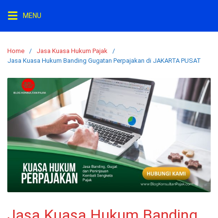
Skip
MENU
to
content
Home
Jasa Kuasa Hukum Pajak
Jasa Kuasa Hukum Banding Gugatan Perpajakan di JAKARTA PUSAT
Jasa Kuasa Hukum Banding