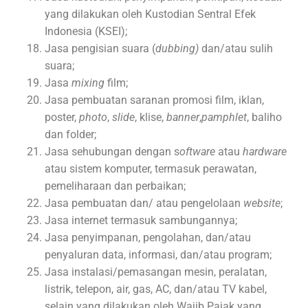
yang dilakukan oleh Kustodian Sentral Efek
Indonesia (KSEI);
Jasa pengisian suara (
dubbing)
dan/atau sulih
suara;
Jasa
mixing
film;
Jasa pembuatan saranan promosi film, iklan,
poster,
photo
,
slide
, klise,
banner
,
pamphlet
, baliho
dan folder;
Jasa sehubungan dengan s
oftware
atau
hardware
atau sistem komputer, termasuk perawatan,
pemeliharaan dan perbaikan;
Jasa pembuatan dan/ atau pengelolaan
website
;
Jasa internet termasuk sambungannya;
Jasa penyimpanan, pengolahan, dan/atau
penyaluran data, informasi, dan/atau program;
Jasa instalasi/pemasangan mesin, peralatan,
listrik, telepon, air, gas, AC, dan/atau TV kabel,
selain yang dilakukan oleh Wajib Pajak yang