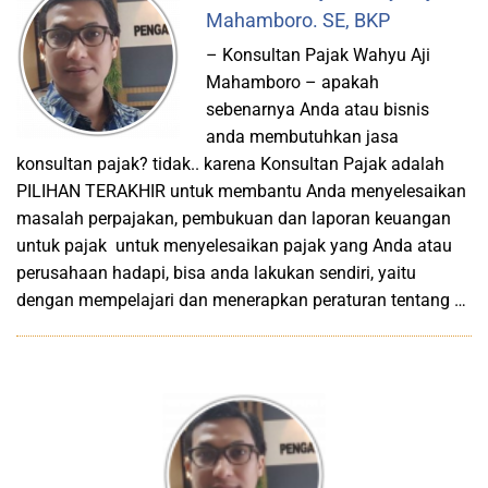
Mahamboro. SE, BKP
– Konsultan Pajak Wahyu Aji
Mahamboro – apakah
sebenarnya Anda atau bisnis
anda membutuhkan jasa
konsultan pajak? tidak.. karena Konsultan Pajak adalah
PILIHAN TERAKHIR untuk membantu Anda menyelesaikan
masalah perpajakan, pembukuan dan laporan keuangan
untuk pajak untuk menyelesaikan pajak yang Anda atau
perusahaan hadapi, bisa anda lakukan sendiri, yaitu
dengan mempelajari dan menerapkan peraturan tentang …