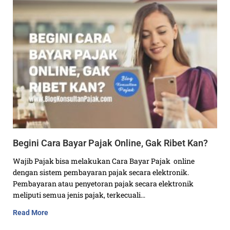
Begini Cara Bayar Pajak Online, Gak Ribet Kan?
Wajib Pajak bisa melakukan Cara Bayar Pajak online
dengan sistem pembayaran pajak secara elektronik.
Pembayaran atau penyetoran pajak secara elektronik
meliputi semua jenis pajak, terkecuali…
Read More