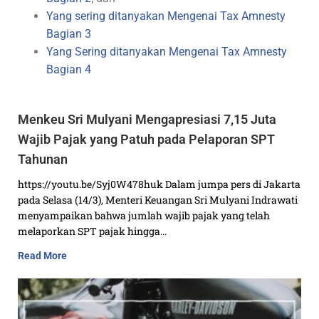
Yang sering ditanyakan Mengenai Tax Amnesty
Bagian 3
Yang Sering ditanyakan Mengenai Tax Amnesty
Bagian 4
Menkeu Sri Mulyani Mengapresiasi 7,15 Juta
Wajib Pajak yang Patuh pada Pelaporan SPT
Tahunan
https://youtu.be/Syj0W478huk Dalam jumpa pers di Jakarta
pada Selasa (14/3), Menteri Keuangan Sri Mulyani Indrawati
menyampaikan bahwa jumlah wajib pajak yang telah
melaporkan SPT pajak hingga…
Read More