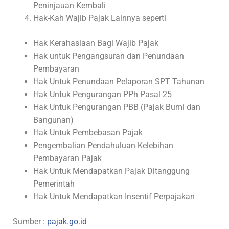
Peninjauan Kembali
Hak-Kah Wajib Pajak Lainnya seperti
Hak Kerahasiaan Bagi Wajib Pajak
Hak untuk Pengangsuran dan Penundaan
Pembayaran
Hak Untuk Penundaan Pelaporan SPT Tahunan
Hak Untuk Pengurangan PPh Pasal 25
Hak Untuk Pengurangan PBB (Pajak Bumi dan
Bangunan)
Hak Untuk Pembebasan Pajak
Pengembalian Pendahuluan Kelebihan
Pembayaran Pajak
Hak Untuk Mendapatkan Pajak Ditanggung
Pemerintah
Hak Untuk Mendapatkan Insentif Perpajakan
Sumber :
pajak.go.id