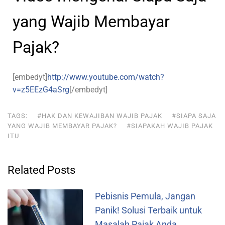
yang Wajib Membayar
Pajak?
[embedyt]
http://www.youtube.com/watch?
v=z5EEzG4aSrg
[/embedyt]
TAGS:
#HAK DAN KEWAJIBAN WAJIB PAJAK
#SIAPA SAJA
YANG WAJIB MEMBAYAR PAJAK?
#SIAPAKAH WAJIB PAJAK
ITU
Related Posts
Pebisnis Pemula, Jangan
Panik! Solusi Terbaik untuk
Masalah Pajak Anda