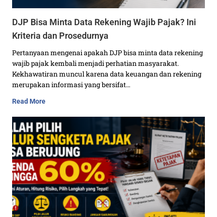
DJP Bisa Minta Data Rekening Wajib Pajak? Ini
Kriteria dan Prosedurnya
Pertanyaan mengenai apakah DJP bisa minta data rekening
wajib pajak kembali menjadi perhatian masyarakat.
Kekhawatiran muncul karena data keuangan dan rekening
merupakan informasi yang bersifat…
Read More