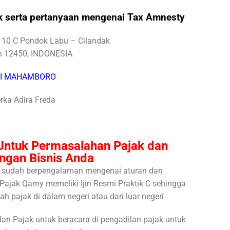
k serta pertanyaan mengenai Tax Amnesty
 10 C Pondok Labu – Cilandak
an 12450, INDONESIA
JI MAHAMBORO
rka Adira Freda
Untuk Permasalahan Pajak dan
ngan Bisnis Anda
adi sudah berpengalaman mengenai aturan dan
Pajak Qamy memeliki Ijin Resmi Praktik C sehingga
h pajak di dalam negeri atau dari luar negeri
an Pajak untuk beracara di pengadilan pajak untuk