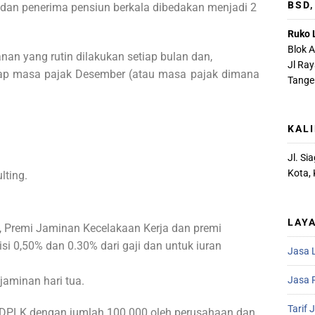
BSD
 dan penerima pensiun berkala dibedakan menjadi 2
Ruko 
Blok 
an yang rutin dilakukan setiap bulan dan,
Jl Ra
tiap masa pajak Desember (atau masa pajak dimana
Tange
KAL
Jl. S
Kota,
ting.
LAY
 Premi Jaminan Kecelakaan Kerja dan premi
i 0,50% dan 0.30% dari gaji dan untuk iuran
Jasa 
Jasa R
jaminan hari tua.
Tarif 
DPLK dengan jumlah 100.000 oleh perusahaan dan