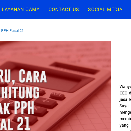
LAYANAN QAMY
CONTACT US
SOCIAL MEDIA
 PPH Pasal 21
Wahyu
CEO d
jasa 
Saya 
meng
memba
yang 