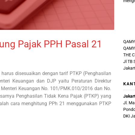
mengh
ung Pajak PPH Pasal 21
QAMY
QAMY 
THE C
Jl TB
Jakar
 harus disesuaikan dengan tarif PTKP (Penghasilan
nteri Keuangan dan DJP yaitu Peraturan Direktur
KAN
an Menteri Keuangan No. 101/PMK.010/2016 dan No.
arnya Penghasilan Tidak Kena Pajak (PTKP) yang
Jakar
Jl. M
i adalah cara menghitung PPh 21 menggunakan PTKP
Pondo
DKI J