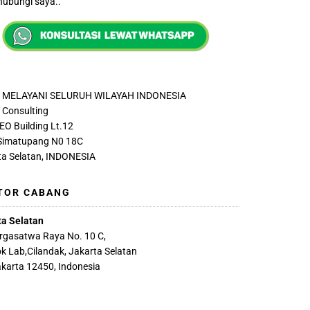
ubungi saya..
 MELAYANI SELURUH WILAYAH INDONESIA
Consulting
EO Building Lt.12
 Simatupang N0 18C
ta Selatan, INDONESIA
TOR CABANG
ta Selatan
argasatwa Raya No. 10 C,
k Lab,Cilandak, Jakarta Selatan
akarta 12450, Indonesia